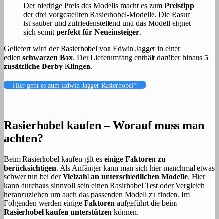
Der niedrige Preis des Modells macht es zum
Preistipp
der drei vorgestellten Rasierhobel-Modelle. Die Rasur
ist sauber und zufriedenstellend und das Modell eignet
sich somit
perfekt für Neueinsteiger
.
Geliefert wird der Rasierhobel von Edwin Jagger in einer
edlen
schwarzen Box
. Der Lieferumfang enthält darüber hinaus
5
zusätzliche Derby Klingen
.
Hier geht es zum Edwin Jagger Rasierhobel*
Rasierhobel kaufen – Worauf muss man
achten?
Beim Rasierhobel kaufen gilt es
einige Faktoren zu
berücksichtigen
. Als Anfänger kann man sich hier manchmal etwas
schwer tun bei der
Vielzahl an unterschiedlichen Modelle
. Hier
kann durchaus sinnvoll sein einen Rasirhobel Test oder Vergleich
heranzuziehen um auch das passenden Modell zu finden. Im
Folgenden werden einige
Faktoren
aufgeführt die beim
Rasierhobel kaufen unterstützen
können.