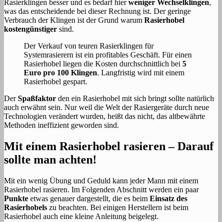
Rasierklingen besser und es bedarf hier
weniger Wechselklingen
,
was das entscheidende bei dieser Rechnung ist. Der geringe
Verbrauch der Klingen ist der Grund warum
Rasierhobel
kostengünstiger
sind.
Der Verkauf von teuren Rasierklingen für
Systemrasierern ist ein profitables Geschäft. Für einen
Rasierhobel liegen die Kosten durchschnittlich bei
5
Euro pro 100 Klingen
. Langfristig wird mit einem
Rasierhobel gespart.
Der
Spaßfaktor
den ein Rasierhobel mit sich bringt sollte natürlich
auch erwähnt sein. Nur weil die Welt der Rasiergeräte durch neue
Technologien verändert wurden, heißt das nicht, das altbewährte
Methoden ineffizient geworden sind.
Mit einem Rasierhobel rasieren – Darauf
sollte man achten!
Mit ein wenig Übung und Geduld kann jeder Mann mit einem
Rasierhobel rasieren. Im Folgenden Abschnitt werden ein paar
Punkte
etwas genauer dargestellt, die es beim
Einsatz des
Rasierhobels
zu beachten. Bei einigen Herstellern ist beim
Rasierhobel auch eine kleine Anleitung beigelegt.