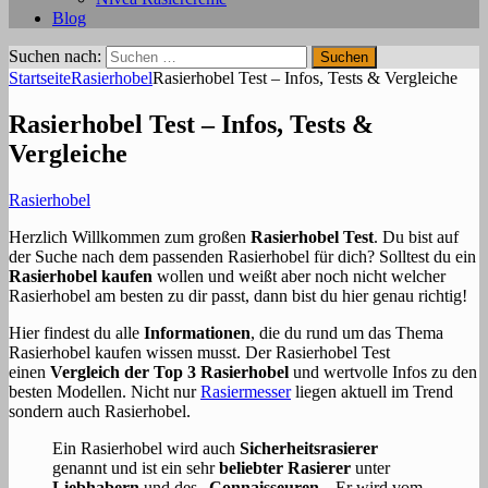
Blog
Suchen nach:
Startseite
Rasierhobel
Rasierhobel Test – Infos, Tests & Vergleiche
Rasierhobel Test – Infos, Tests &
Vergleiche
Rasierhobel
Herzlich Willkommen zum großen
Rasierhobel Test
. Du bist auf
der Suche nach dem passenden Rasierhobel für dich? Solltest du ein
Rasierhobel kaufen
wollen und weißt aber noch nicht welcher
Rasierhobel am besten zu dir passt, dann bist du hier genau richtig!
Hier findest du alle
Informationen
, die du rund um das Thema
Rasierhobel kaufen wissen musst. Der Rasierhobel Test
einen
Vergleich der Top 3 Rasierhobel
und wertvolle Infos zu den
besten Modellen. Nicht nur
Rasiermesser
liegen aktuell im Trend
sondern auch Rasierhobel.
Ein Rasierhobel wird auch
Sicherheitsrasierer
genannt und ist ein sehr
beliebter Rasierer
unter
Liebhabern
und des „
Connaisseuren
„. Er wird vom