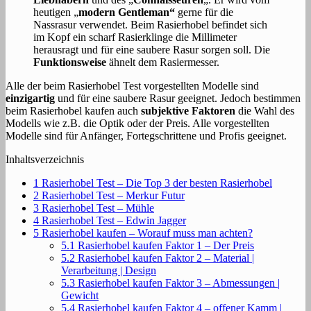
heutigen „
modern Gentleman“
gerne für die
Nassrasur verwendet. Beim Rasierhobel befindet sich
im Kopf ein scharf Rasierklinge die Millimeter
herausragt und für eine saubere Rasur sorgen soll. Die
Funktionsweise
ähnelt dem Rasiermesser.
Alle der beim Rasierhobel Test vorgestellten Modelle sind
einzigartig
und für eine saubere Rasur geeignet. Jedoch bestimmen
beim Rasierhobel kaufen auch
subjektive Faktoren
die Wahl des
Modells wie z.B. die Optik oder der Preis. Alle vorgestellten
Modelle sind für Anfänger, Fortegschrittene und Profis geeignet.
Inhaltsverzeichnis
1
Rasierhobel Test – Die Top 3 der besten Rasierhobel
2
Rasierhobel Test – Merkur Futur
3
Rasierhobel Test – Mühle
4
Rasierhobel Test – Edwin Jagger
5
Rasierhobel kaufen – Worauf muss man achten?
5.1
Rasierhobel kaufen Faktor 1 – Der Preis
5.2
Rasierhobel kaufen Faktor 2 – Material |
Verarbeitung | Design
5.3
Rasierhobel kaufen Faktor 3 – Abmessungen |
Gewicht
5.4
Rasierhobel kaufen Faktor 4 – offener Kamm |