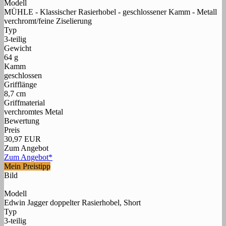
Modell
MÜHLE - Klassischer Rasierhobel - geschlossener Kamm - Metall
verchromt/feine Ziselierung
Typ
3-teilig
Gewicht
64 g
Kamm
geschlossen
Grifflänge
8,7 cm
Griffmaterial
verchromtes Metal
Bewertung
Preis
30,97 EUR
Zum Angebot
Zum Angebot*
Mein Preistipp
Bild
Modell
Edwin Jagger doppelter Rasierhobel, Short
Typ
3-teilig