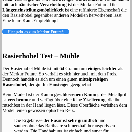
mit fachmännischer
Verarbeitung
ist der Merkur Future. Die
Längeneinstellungsmöglichkeit
ist eine raffinierte Eigenschaft die
den Rasierhobel gegenüber anderen Modellen hervorheben lässt.
Eine klare Kauf-Empfehlung!
Hier geht es zum Merkur Future*
Rasierhobel Test – Mühle
Der Rasierhobel Mühle ist mit 64 Gramm um
einiges leichter
als
der Merkur Future. So verhält es sich hier auch mit dem Preis.
Dennoch handelt es sich um einen guten
mittelpreisigen
Rasierhobel
, der gut für
Einsteiger
geeignet ist.
Beim Modell ist der Kamm
geschlossenem Kamm
, der Metallgriff
ist
verchromte
und verfügt über eine feine
Ziselierung
, die ihn
rutschfest in der Hand liegen lässt. Diese Oberfläche verleihen dem
Modell einen gewissen optischen Reiz.
Die Ergebnisse der Rasur ist
sehr gründlich
und
sauber ohne das Barthaare schmerzhaft herausgerissen
werden. Die Handhabung ist einfach und super für