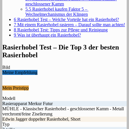
geschlossener Kamm
5.5
Rasierhobel kaufen Faktor 5 –
Wechselmechanismus der Klingen
6
Rasierhobel Test – Welche Vorteile hat ein Rasierhobel?
7
Mit einem Rasierhobel rasieren – Darauf sollte man achten!
8
Rasierhobel Test: Tipps zur Pflege und Reinigung
9
Was ist überhaupt ein Rasierhobel?
Rasierhobel Test – Die Top 3 der besten
Rasierhobel
Bild
Meine Empfehlung
Mein Preistipp
Modell
Rasierapparat Merkur Futur
MÜHLE - Klassischer Rasierhobel - geschlossener Kamm - Metall
verchromt/feine Ziselierung
Edwin Jagger doppelter Rasierhobel, Short
Typ