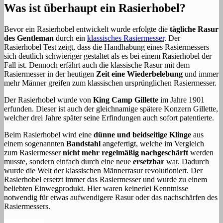
Was ist überhaupt ein Rasierhobel?
Bevor ein Rasierhobel entwickelt wurde erfolgte die
tägliche Rasur
des Gentleman
durch ein
klassisches Rasiermesser
. Der
Rasierhobel Test zeigt, dass die Handhabung eines Rasiermessers
sich deutlich schwieriger gestaltet als es bei einem Rasierhobel der
Fall ist. Dennoch erfährt auch die klassische Rasur mit dem
Rasiermesser in der heutigen
Zeit eine Wiederbelebung
und immer
mehr Männer greifen zum klassischen ursprünglichen Rasiermesser.
Der Rasierhobel wurde von
King Camp Gillette
im Jahre 1901
erfunden. Dieser ist auch der gleichnamige spätere Konzern Gillette,
welcher drei Jahre später seine Erfindungen auch sofort patentierte.
Beim Rasierhobel wird eine
dünne und beidseitige Klinge
aus
einem sogenannten
Bandstahl
angefertigt, welche im Vergleich
zum Rasiermesser
nicht mehr regelmäßig nachgeschärft
werden
musste, sondern einfach durch eine neue
ersetzbar
war. Dadurch
wurde die Welt der klassischen Männerrasur revolutioniert. Der
Rasierhobel ersetzt immer das Rasiermesser und wurde zu einem
beliebten Einwegprodukt. Hier waren keinerlei Kenntnisse
notwendig für etwas aufwendigere Rasur oder das nachschärfen des
Rasiermessers.