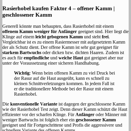
Rasierhobel kaufen Faktor 4 – offener Kamm |
geschlossener Kamm
Generell könnte man behaupten, dass Rasierhobel mit einem
offenem Kamm weniger für Anfänger
geeignet sind. Hier liegt die
Klinge auf einem
leicht gebogenen Kamm
und steht
frei
.
Vergleichbar ist es zu einem Rasiermesser mit aufgesetztem Kamm
der als Schutz dient. Der offene Kamm ist sehr gut geeignet für
starkem Bartwuchs
oder dicken bzw. dichten Haaren. Zudem ist
es auch für
empfindliche
und
weiche Haut
gut geeignet aber nur
unter der Voraussetzung einer sicheren Handhabung.
Wichtig
: Wenn beim offenen Kamm zu viel Druck bei
der Rasur auf die Haut ausgeübt, kann es schnell zu
kleinen Schnittverletzungen kommen. In jedem Fall ist
er die traditionellere Methode bei der Rasur mit einem
Rasierhobel.
Die
konventionelle Variante
ist dagegen der geschlossene Kamm
wie der Rasierhobel Test zeigt. Denn dieser Kamm schützt die Haut
effizienter vor der scharfen Klinge. Für
Anfänger
oder Männer mit
weniger Bartwuchs ist folglich eher ein
geschossener Kamm
geeignet und für Fortgeschrittene und Profis die aggressivere und
schnellere Variante des offenen Kamms.