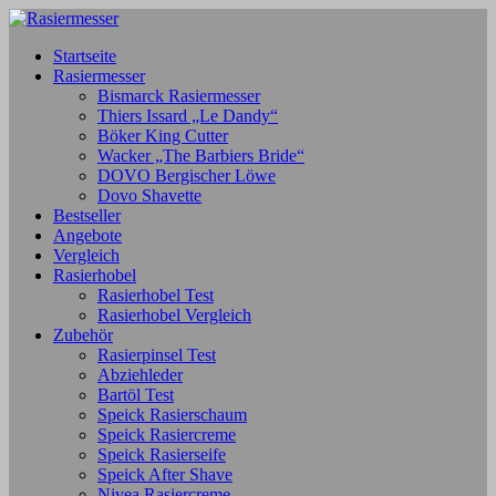
Startseite
Rasiermesser
Bismarck Rasiermesser
Thiers Issard „Le Dandy“
Böker King Cutter
Wacker „The Barbiers Bride“
DOVO Bergischer Löwe
Dovo Shavette
Bestseller
Angebote
Vergleich
Rasierhobel
Rasierhobel Test
Rasierhobel Vergleich
Zubehör
Rasierpinsel Test
Abziehleder
Bartöl Test
Speick Rasierschaum
Speick Rasiercreme
Speick Rasierseife
Speick After Shave
Nivea Rasiercreme