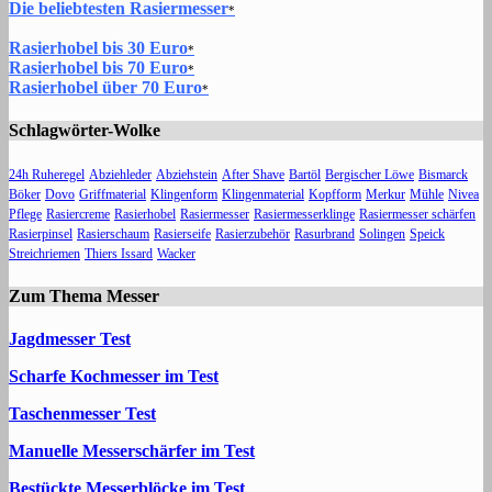
Die beliebtesten Rasiermesser
*
Rasierhobel bis 30 Euro
*
Rasierhobel bis 70 Euro
*
Rasierhobel über 70 Euro
*
Schlagwörter-Wolke
24h Ruheregel
Abziehleder
Abziehstein
After Shave
Bartöl
Bergischer Löwe
Bismarck
Böker
Dovo
Griffmaterial
Klingenform
Klingenmaterial
Kopfform
Merkur
Mühle
Nivea
Pflege
Rasiercreme
Rasierhobel
Rasiermesser
Rasiermesserklinge
Rasiermesser schärfen
Rasierpinsel
Rasierschaum
Rasierseife
Rasierzubehör
Rasurbrand
Solingen
Speick
Streichriemen
Thiers Issard
Wacker
Zum Thema Messer
Jagdmesser Test
Scharfe Kochmesser im Test
Taschenmesser Test
Manuelle Messerschärfer im Test
Bestückte Messerblöcke im Test