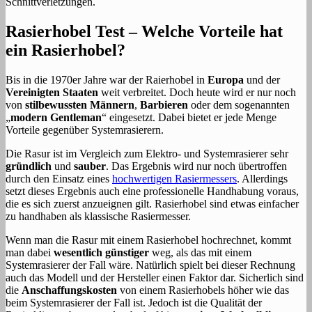
Schnittverletzungen.
Rasierhobel Test – Welche Vorteile hat
ein Rasierhobel?
Bis in die 1970er Jahre war der Raierhobel in
Europa
und der
Vereinigten Staaten
weit verbreitet. Doch heute wird er nur noch
von
stilbewussten Männern
,
Barbieren
oder dem sogenannten
„
modern Gentleman
“ eingesetzt. Dabei bietet er jede Menge
Vorteile gegenüber Systemrasierern.
Die Rasur ist im Vergleich zum Elektro- und Systemrasierer sehr
gründlich
und
sauber
. Das Ergebnis wird nur noch übertroffen
durch den Einsatz eines
hochwertigen Rasiermessers
. Allerdings
setzt dieses Ergebnis auch eine professionelle Handhabung voraus,
die es sich zuerst anzueignen gilt. Rasierhobel sind etwas einfacher
zu handhaben als klassische Rasiermesser.
Wenn man die Rasur mit einem Rasierhobel hochrechnet, kommt
man dabei
wesentlich günstiger
weg, als das mit einem
Systemrasierer der Fall wäre. Natürlich spielt bei dieser Rechnung
auch das Modell und der Hersteller einen Faktor dar. Sicherlich sind
die
Anschaffungskosten
von einem Rasierhobels höher wie das
beim Systemrasierer der Fall ist. Jedoch ist die Qualität der