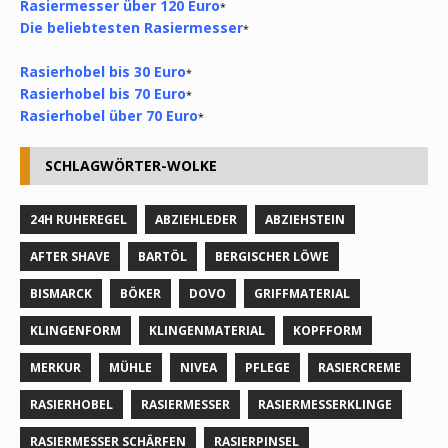
Rasiermesser über 120 Euro
*
Die beliebtesten Rasiermesser
*
Rasierhobel bis 30 Euro
*
Rasierhobel bis 70 Euro
*
Rasierhobel über 70 Euro
*
SCHLAGWÖRTER-WOLKE
24H RUHEREGEL
ABZIEHLEDER
ABZIEHSTEIN
AFTER SHAVE
BARTÖL
BERGISCHER LÖWE
BISMARCK
BÖKER
DOVO
GRIFFMATERIAL
KLINGENFORM
KLINGENMATERIAL
KOPFFORM
MERKUR
MÜHLE
NIVEA
PFLEGE
RASIERCREME
RASIERHOBEL
RASIERMESSER
RASIERMESSERKLINGE
RASIERMESSER SCHÄRFEN
RASIERPINSEL